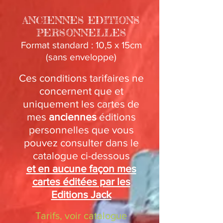
ANCIENNES EDITIONS
PERSONNELLES
Format standard : 10,5 x 15cm
(sans enveloppe)
Ces conditions tarifaires ne
concernent que et
uniquement les cartes de
mes
anciennes
éditions
personnelles que vous
pouvez consulter dans le
catalogue ci-dessous
et en aucune façon mes
cartes éditées par les
Editions Jack
Tarifs, voir catalogue