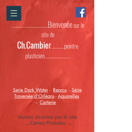
Bienvenue
...............................
sur le
site de
Ch.Cambier
...........peintre
plasticien......................
Serie Dark Water
-
Repros
-
Série
Traversée d'Orléans
-
Aquarelles
-
Carterie
Ventes directes par le site
.......Cartes Postales .....