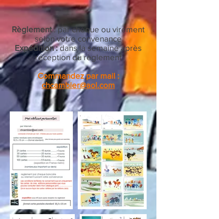
Règlement
: par chèque ou virement
selon votre convenance
Expédition :
dans la semaine après
réception du règlement
Commandez par mail :
chcambier@aol.com