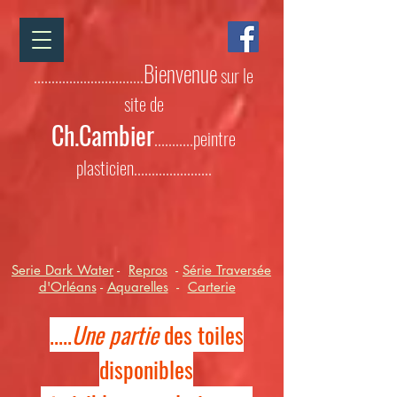
Bienvenue
...............................
sur le
site de
Ch.Cambier
...........peintre
plasticien......................
Serie Dark Water
-
Repros
-
Série Traversée
d'Orléans
-
Aquarelles
-
Carterie
.....
Une partie
des toiles
disponibles