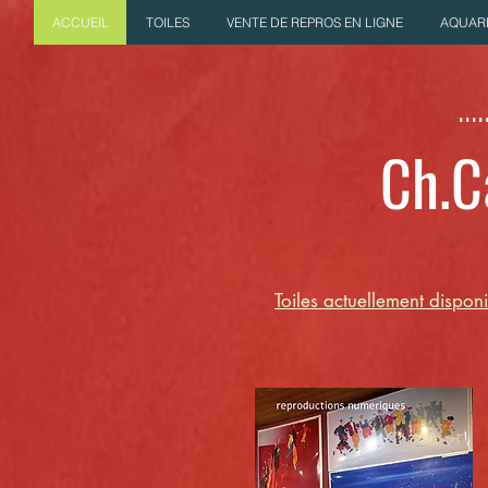
ACCUEIL
TOILES
VENTE DE REPROS EN LIGNE
AQUAR
....
Ch.C
Toiles actuellement dispon