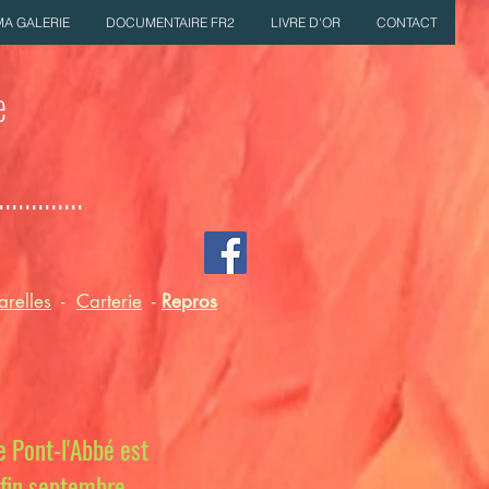
MA GALERIE
DOCUMENTAIRE FR2
LIVRE D'OR
CONTACT
e
...........
relles
-
Carterie
-
Repros
e Pont-l'Abbé est
 fin septembre