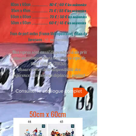
80cm x 60cm ...........................
80 € / 60 € les suivantes
95cm x 41cm ...........................
75 € / 55 € les suivantes
60cm x 60cm ...........................
70 € / 50 € les suivantes
50cm x 60cm ..........................
60 € / 45 € les suivantes
Frais de port inclus (France Métropolitaine), délais de
livraisons :
+/- une semaine
Mes repros sont aussi disponibles à un prix
plus avantageux dans ma galerie expo de
Pont-l'Abbé (29120).
Assurez-vous de la disponibilité des
références si vous vous déplacez :
contact
Consulter le catalogue complet
50cm x 60cm