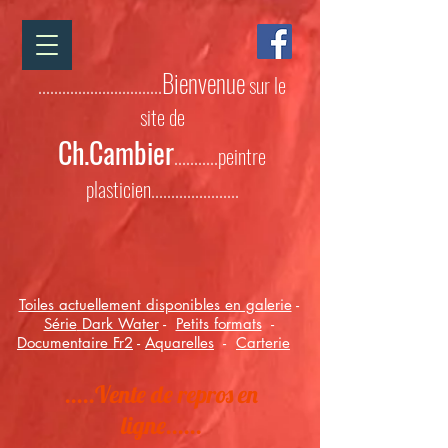
Bienvenue
...............................
sur le
site de
Ch.Cambier
...........peintre
plasticien......................
Toiles actuellement disponibles en galerie
-
Série
Dark Water
-
Petits formats
-
Documentaire Fr2
-
Aquarelles
-
Carterie
.....Vente de repros en
ligne......