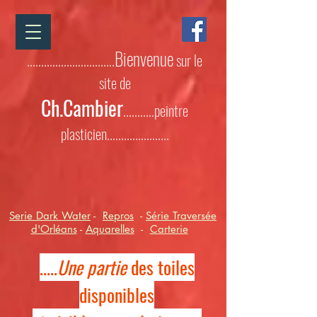
Bienvenue
...............................
sur le
site de
Ch.Cambier
...........peintre
plasticien......................
Serie Dark Water
-
Repros
-
Série Traversée
d'Orléans
-
Aquarelles
-
Carterie
.....
Une partie
des toiles
disponibles